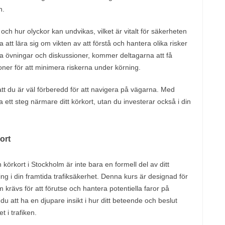
n.
ch hur olyckor kan undvikas, vilket är vitalt för säkerheten
t lära sig om vikten av att förstå och hantera olika risker
 övningar och diskussioner, kommer deltagarna att få
oner för att minimera riskerna under körning.
l att du är väl förberedd för att navigera på vägarna. Med
a ett steg närmare ditt körkort, utan du investerar också i din
ort
 körkort i Stockholm är inte bara en formell del av ditt
ring i din framtida trafiksäkerhet. Denna kurs är designad för
 krävs för att förutse och hantera potentiella faror på
 att ha en djupare insikt i hur ditt beteende och beslut
 i trafiken.