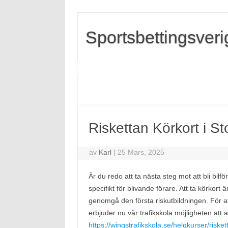
Sportsbettingsveri
Riskettan Körkort i S
av
Karl
|
25 Mars, 2025
Är du redo att ta nästa steg mot att bli bi
specifikt för blivande förare. Att ta körkort
genomgå den första riskutbildningen. För att
erbjuder nu vår trafikskola möjligheten att a
https://wingstrafikskola.se/helgkurser/risket