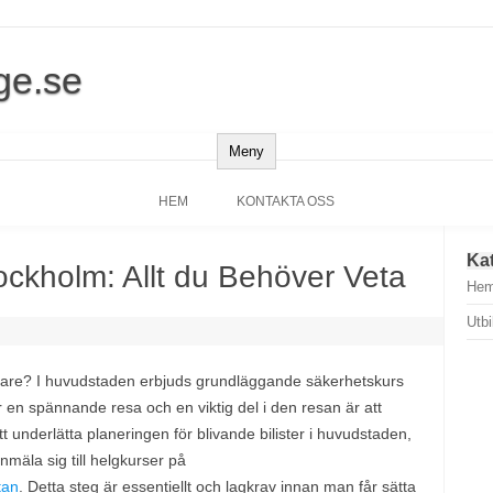
ge.se
Meny
HEM
KONTAKTA OSS
Ka
tockholm: Allt du Behöver Veta
Hem
Utbi
lförare? I huvudstaden erbjuds grundläggande säkerhetskurs
 är en spännande resa och en viktig del i den resan är att
 underlätta planeringen för blivande bilister i huvudstaden,
nmäla sig till helgkurser på
tan
. Detta steg är essentiellt och lagkrav innan man får sätta