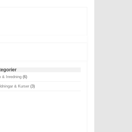
tegorier
 & Inredning
(6)
ldningar & Kurser
(3)