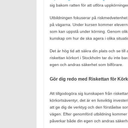
sig bakom ratten för att utföra uppkörninge
Utbildningen fokuserar på riskmedvetenhet o
på vägarna. Under kursen kommer eleverna at
som kan uppstå under körning. Genom olika
kunskap om hur de ska agera i olika situati
Det är hög tid att säkra din plats och se til
riskettan körkort i Stockholm tar du inte bar
egen och andras säkerhet som bilförare.
Gör dig redo med Riskettan för Körk
Att tillgodogöra sig kunskapen från riskettan
körkortsäventyr, det är en livsviktig investe
att ge dig de verktyg och den förståelse som
vägen. Efter genomförd utbildning kommer du
påverkar både din egen och andras säkerhet